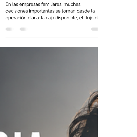
inversionista entiende
En las empresas familiares, muchas
decisiones importantes se toman desde la
operación diaria: la caja disponible, el flujo del
mes, la presión de nómina, el proveedor que
exige pago, el cliente que todavía no liquida,
el crédito que vence, el inventario que no se
mueve o el negocio que necesita seguir
abierto. Y tiene sentido. El operador vive
dentro del negocio. Siente la presión. Conoce
la urgencia. Sabe lo que cuesta mantener la
máquina funcionando. Pero hay momentos
en lo