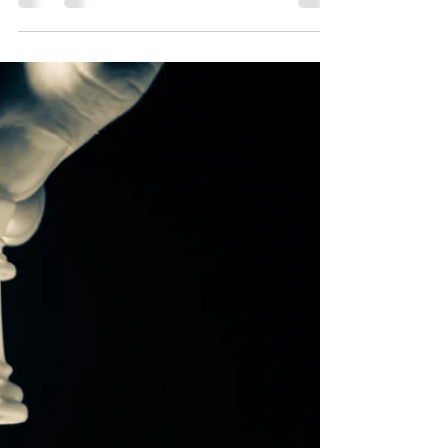
Adizes–Goldratt–Cynefin para la toma
de decisiones sistémicas
Photo by Karla Hernandez / Unsplash En
tiempos de complejidad, las organizaciones
no fracasan por falta de inteligencia, sino
porque no saben transformar el conflicto en
flujo. Detrás de cada problema recurrente se
esconde una percepción desalineada de la
realidad, una tensión silenciosa entre la lógica,
la cultura y el contexto. ¿Qué sucedería si
pudiéramos integrar la claridad de Goldratt , la
sabiduría de Adizes y la capacidad de
interpretación de Cynefin en un solo