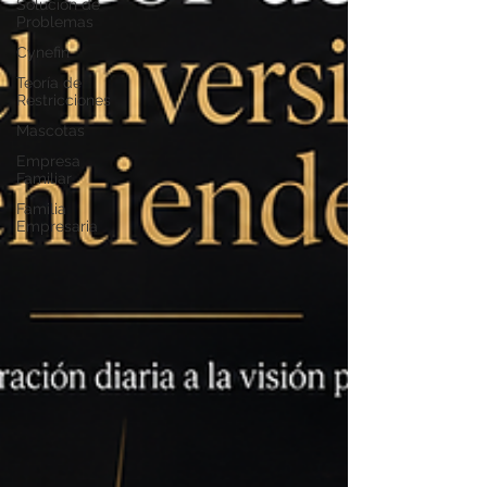
Solución de
Problemas
Cynefin
Teoría de
Restricciones
Mascotas
Empresa
Familiar
Familia
Empresaria