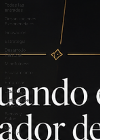
Todas las
entradas
Organizaciones
Exponenciales
Innovación
Estrategía
Desarrollo
Personal
Mindfulness
Escalamiento
de
Empresas
Liderazgo
Historias de
Negocio
Bienas y
Salud
Game
Theory