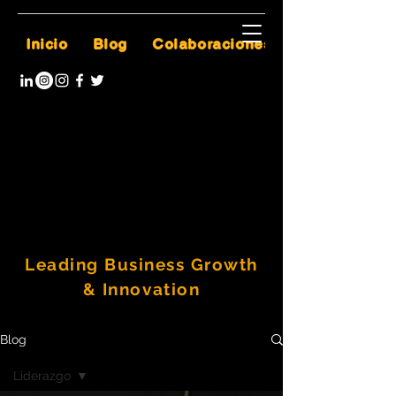
Inicio
Blog
Colaboraciones
Leading Business Growth
& Innovation
Blog
Liderazgo