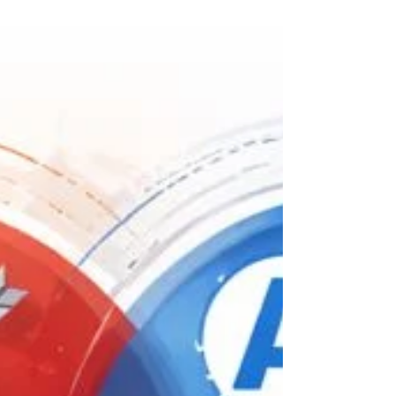
productividad, algoritmos, networking,
crecimiento, escalamiento. Todo parece
diseñado para ayudarnos a “llegar” más
rápido. Sin embargo, existe una contradicción
silenciosa que la mayoría enfrenta tarde o
temprano: personas altamente capaces
construyendo resultados profundamente
incongruentes con lo que realmente quieren
vivir. El problema rara vez es solamente
técnico. Muchas veces es intern