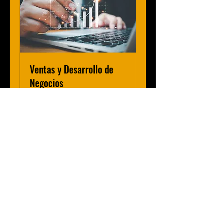
Ventas y Desarrollo de
Negocios
Estrategias y Ejecución de
Ventas | Playbooks (Manuales
de Ventas)