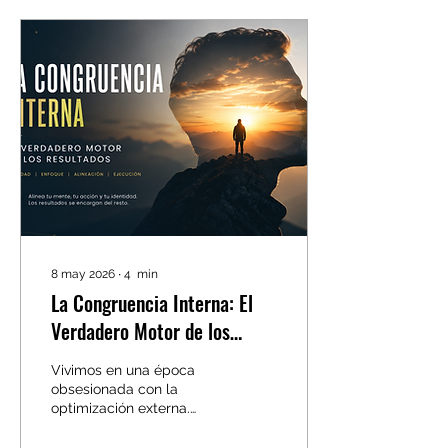
mueve o el negocio que
necesita seguir abierto. Y
tiene sentido. El operador
vive dentro del negocio.
Siente la presión. Conoce
la urgencia. Sabe lo que
cuesta mantener la
máquina funcionando.
Pero hay momentos en
los que pensar como...
8 may 2026
∙
4
min
La Congruencia Interna: El
Verdadero Motor de los
Resultados
Vivimos en una época
obsesionada con la
optimización externa.
Estrategias, hábitos,
productividad, algoritmos,