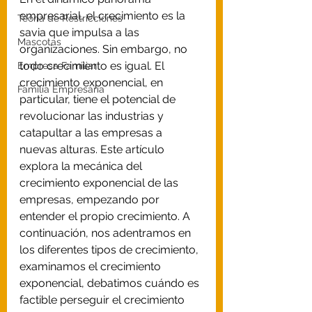
empresarial, el crecimiento es la 
Teoría de Restricciones
savia que impulsa a las 
Mascotas
organizaciones. Sin embargo, no 
todo crecimiento es igual. El 
Empresa Familiar
crecimiento exponencial, en 
Familia Empresaria
particular, tiene el potencial de 
revolucionar las industrias y 
catapultar a las empresas a 
nuevas alturas. Este artículo 
explora la mecánica del 
crecimiento exponencial de las 
empresas, empezando por 
entender el propio crecimiento. A 
continuación, nos adentramos en 
los diferentes tipos de crecimiento, 
examinamos el crecimiento 
exponencial, debatimos cuándo es 
factible perseguir el crecimiento 