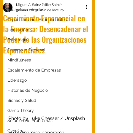
Miguel A. Sainz (Mike Sainz)
Todas las entradas
30 may 2023
8 min de lectura
Crecimiento Exponencial en
Organizaciones Exponenciales
la Empresa: Desencadenar el
Innovación
Poder de las Organizaciones
Estrategía
Exponenciales
Desarrollo Personal
Mindfulness
Escalamiento de Empresas
Liderazgo
Historias de Negocio
Bienas y Salud
Game Theory
Photo by 
Luke Chesser
 / 
Unsplash
Solución de Problemas
Cynefin
En el dinámico panorama 