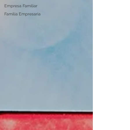
Empresa Familiar
Familia Empresaria